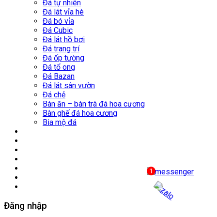
Đá tự nhiên
Đá lát vỉa hè
Đá bó vỉa
Đá Cubic
Đá lát hồ bơi
Đá trang trí
Đá ốp tường
Đá tổ ong
Đá Bazan
Đá lát sân vườn
Đá chẻ
Bàn ăn – bàn trà đá hoa cương
Bàn ghế đá hoa cương
Bia mộ đá
Nhà máy
Mỏ đá
Công trình tiêu biểu
Tin Tức
Thư viện
Liên hệ
Đăng nhập