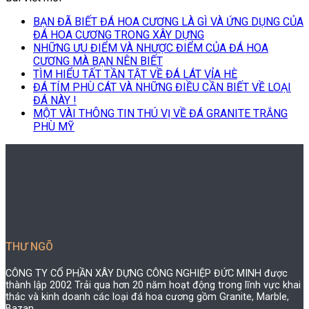
BẠN ĐÃ BIẾT ĐÁ HOA CƯƠNG LÀ GÌ VÀ ỨNG DỤNG CỦA
ĐÁ HOA CƯƠNG TRONG XÂY DỰNG
NHỮNG ƯU ĐIỂM VÀ NHƯỢC ĐIỂM CỦA ĐÁ HOA
CƯƠNG MÀ BẠN NÊN BIẾT
TÌM HIỂU TẤT TẦN TẬT VỀ ĐÁ LÁT VỈA HÈ
ĐÁ TÍM PHÙ CÁT VÀ NHỮNG ĐIỀU CẦN BIẾT VỀ LOẠI
ĐÁ NÀY !
MỘT VÀI THÔNG TIN THÚ VỊ VỀ ĐÁ GRANITE TRẮNG
PHÙ MỸ
THƯ NGÕ
CÔNG TY CỔ PHẦN XÂY DỰNG CÔNG NGHIỆP ĐỨC MINH được
thành lập 2002 Trải qua hơn 20 năm hoạt động trong lĩnh vực khai
thác và kinh doanh các loại đá hoa cương gồm Granite, Marble,
Bazan