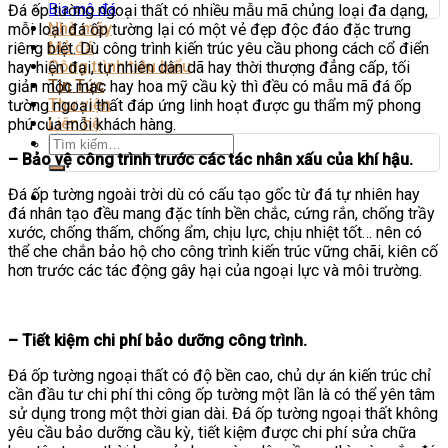
Bia mộ đá
Đá ốp tường ngoại thất có nhiều mẫu mã chủng loại đa dạng,
Nhà máy
mỗi loại đá ốp tường lại có một vẻ đẹp độc đáo đặc trưng
Mỏ đá
riêng biệt. Dù công trình kiến trúc yêu cầu phong cách cổ điển
Công trình tiêu biểu
hay hiện đại, tự nhiên dân dã hay thời thượng đẳng cấp, tối
Tin Tức
giản mộc mạc hay hoa mỹ cầu kỳ thì đều có mẫu mã đá ốp
Thư viện
tường ngoại thất đáp ứng linh hoạt được gu thẩm mỹ phong
Liên hệ
phú của mỗi khách hàng.
Tìm
kiếm:
– Bảo vệ công trình trước các tác nhân xấu của khí hậu.
Đá ốp tường ngoài trời dù có cấu tạo gốc từ đá tự nhiên hay
đá nhân tạo đều mang đặc tính bền chắc, cứng rắn, chống trầy
xước, chống thấm, chống ẩm, chịu lực, chịu nhiệt tốt… nên có
thể che chắn bảo hộ cho công trình kiến trúc vững chãi, kiên cố
hơn trước các tác động gây hại của ngoại lực và môi trường.
– Tiết kiệm chi phí bảo dưỡng công trình.
Đá ốp tường ngoại thất có độ bền cao, chủ dự án kiến trúc chỉ
cần đầu tư chi phí thi công ốp tường một lần là có thể yên tâm
sử dụng trong một thời gian dài. Đá ốp tường ngoại thất không
yêu cầu bảo dưỡng cầu kỳ, tiết kiệm được chi phí sửa chữa