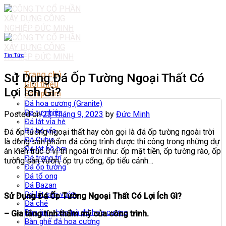
Skip
to
content
Tin Tức
Trang chủ
Sử Dụng Đá Ốp Tường Ngoại Thất Có
Giới thiệu
Lợi Ích Gì?
Sản phẩm
Đá hoa cương (Granite)
Đá tự nhiên
Posted on
23 Tháng 9, 2023
by
Đức Minh
Đá lát vỉa hè
Đá bó vỉa
Đá ốp tường ngoại thất hay còn gọi là đá ốp tường ngoài trời
Đá Cubic
là dòng sản phẩm đá công trình được thi công trong những dự
Đá lát hồ bơi
án kiến trúc ở vị trí ngoài trời như: ốp mặt tiền, ốp tường rào, ốp
Đá trang trí
tường sân vườn, ốp trụ cổng, ốp tiểu cảnh…
Đá ốp tường
Đá tổ ong
Đá Bazan
Đá lát sân vườn
Sử Dụng Đá Ốp Tường Ngoại Thất Có Lợi Ích Gì?
Đá chẻ
Bàn ăn – bàn trà đá hoa cương
– Gia tăng tính thẩm mỹ của công trình.
Bàn ghế đá hoa cương