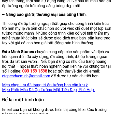
hay tân trang, thời hạn sử dụng càng lâu về sau thì màu sắc đá
ốp tường ngoài trời càng sáng bóng đẹp mắt.
– Nâng cao giá trị thương mại của công trình.
Thi công đá ốp tường ngoại thất giúp cho công trình kiến trúc
trở nên mỹ lệ và bền chắc hơn so với việc chỉ quét một lớp sơn
tường mỏng manh. Những công trình kiên cố với tính thẩm mỹ
nghệ thuật khác biệt sẽ được giao dịch mua bán, săn lùng trao
tay với giá cả cao hơn giá bất động sản bình thường.
Đức Minh Stones
chuyên cung cấp các sản phẩm và dịch vụ
liên quan đến đá xây dựng, đá công trình, đá ốp tường ngoài
trời, đá lát sân vườn… Nếu bạn đang có nhu cầu trang hoàng
nội thất – ngoại thất, hoan nghênh bạn liên hệ với chúng tôi tại
số Hotline:
093 153 1538
hoặc gửi thư về địa chỉ email:
ctcpcnducminh@gmail.com
để được tư vấn chi tiết hơn.
Mẹo chọn lựa đá trang trí ốp tường bạn cần lưu ý.
Mẹo Phối Màu Đá Ốp Tường Mặt Tiền Đẹp, Phù Hợp.
Để lại một bình luận
Email của bạn sẽ không được hiển thị công khai.
Các trường