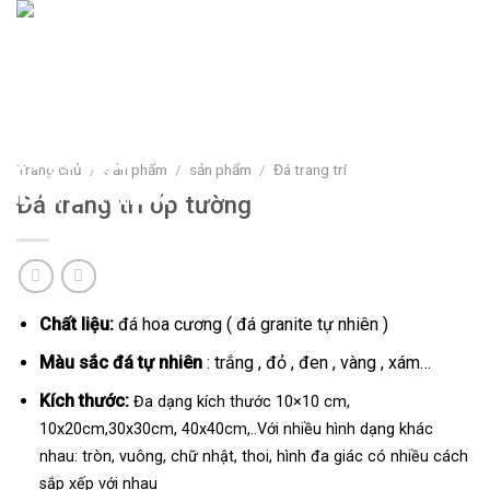
Skip
to
content
Trang chủ
/
Sản phẩm
/
sản phẩm
/
Đá trang trí
Đá trang trí ốp tường
Chất liệu:
đá hoa cương ( đá granite tự nhiên )
Màu sắc đá tự nhiên
: trắng , đỏ , đen , vàng , xám…
Kích thước:
Đa dạng kích thước 10×10 cm,
10x20cm,30x30cm, 40x40cm,..Với nhiều hình dạng khác
nhau: tròn, vuông, chữ nhật, thoi, hình đa giác có nhiều cách
sắp xếp với nhau