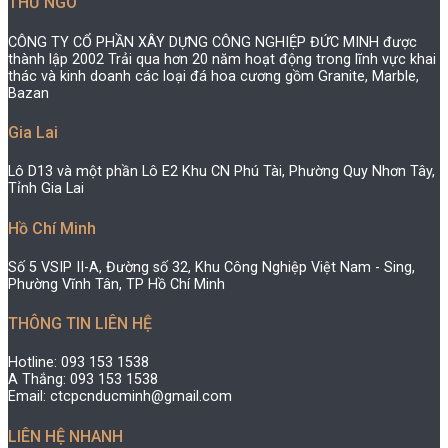
THƯ NGÕ
CÔNG TY CỔ PHẦN XÂY DỰNG CÔNG NGHIỆP ĐỨC MINH được
thành lập 2002 Trải qua hơn 20 năm hoạt động trong lĩnh vực khai
thác và kinh doanh các loại đá hoa cương gồm Granite, Marble,
Bazan
Gia Lai
Lô D13 và một phần Lô E2 Khu CN Phú Tài, Phường Quy Nhơn Tây,
Tỉnh Gia Lai
Hồ Chí Minh
Số 5 VSIP II-A, Đường số 32, Khu Công Nghiệp Việt Nam - Sing,
Phường Vĩnh Tân, TP Hồ Chí Minh
THÔNG TIN LIÊN HỆ
Hotline: 093 153 1538
A Thắng: 093 153 1538
Email: ctcpcnducminh@gmail.com
LIÊN HỆ NHANH