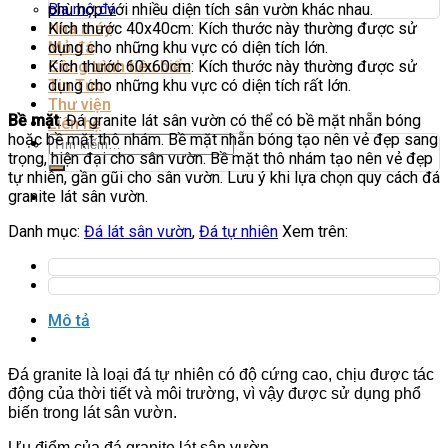
phù hợp với nhiều diện tích sân vườn khác nhau.
Bia mộ đá
Kích thước 40x40cm: Kích thước này thường được sử
Nhà máy
dụng cho những khu vực có diện tích lớn.
Mỏ đá
Kích thước 60x60cm: Kích thước này thường được sử
Công trình tiêu biểu
dụng cho những khu vực có diện tích rất lớn.
Tin Tức
Thư viện
Bề mặt
: Đá granite lát sân vườn có thể có bề mặt nhẵn bóng
Liên hệ
hoặc bề mặt thô nhám. Bề mặt nhẵn bóng tạo nên vẻ đẹp sang
Tìm
trọng, hiện đại cho sân vườn. Bề mặt thô nhám tạo nên vẻ đẹp
kiếm:
tự nhiên, gần gũi cho sân vườn. Lưu ý khi lựa chọn quy cách đá
granite lát sân vườn.
Danh mục:
Đá lát sân vườn
,
Đá tự nhiên
Xem trên:
Mô tả
Đánh giá (0)
Đá granite là loại đá tự nhiên có độ cứng cao, chịu được tác
động của thời tiết và môi trường, vì vậy được sử dụng phổ
biến trong lát sân vườn.
Ưu điểm của đá granite lát sân vườn