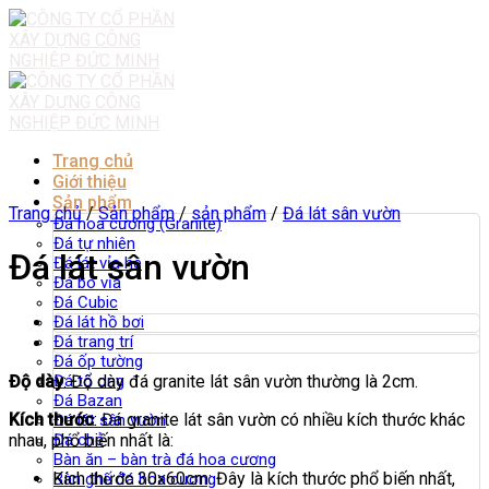
Skip
to
content
Trang chủ
Giới thiệu
Sản phẩm
Trang chủ
/
Sản phẩm
/
sản phẩm
/
Đá lát sân vườn
Đá hoa cương (Granite)
Đá tự nhiên
Đá lát sân vườn
Đá lát vỉa hè
Đá bó vỉa
Đá Cubic
Đá lát hồ bơi
Đá trang trí
Đá ốp tường
Độ dày
: Độ dày đá granite lát sân vườn thường là 2cm.
Đá tổ ong
Đá Bazan
Kích thước
: Đá granite lát sân vườn có nhiều kích thước khác
Đá lát sân vườn
nhau, phổ biến nhất là:
Đá chẻ
Bàn ăn – bàn trà đá hoa cương
Kích thước 30x60cm: Đây là kích thước phổ biến nhất,
Bàn ghế đá hoa cương