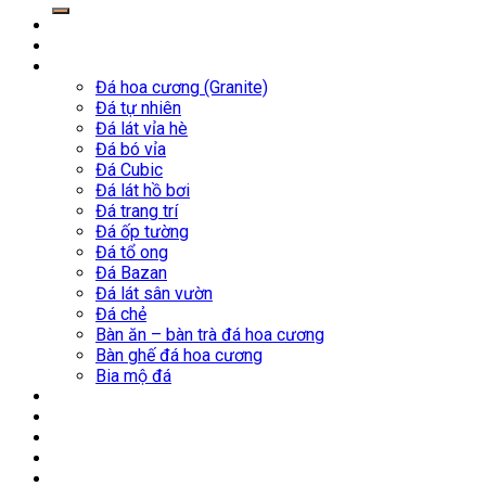
kiếm:
Trang chủ
Giới thiệu
Sản phẩm
Đá hoa cương (Granite)
Đá tự nhiên
Đá lát vỉa hè
Đá bó vỉa
Đá Cubic
Đá lát hồ bơi
Đá trang trí
Đá ốp tường
Đá tổ ong
Đá Bazan
Đá lát sân vườn
Đá chẻ
Bàn ăn – bàn trà đá hoa cương
Bàn ghế đá hoa cương
Bia mộ đá
Nhà máy
Mỏ đá
Công trình tiêu biểu
Tin Tức
Thư viện