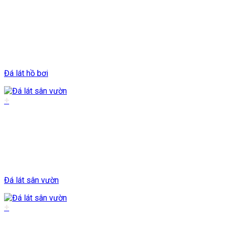
Đá lát hồ bơi
+
Đá lát sân vườn
+