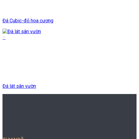
Đá Cubic-đỏ hoa cương
+
Đá lát sân vườn