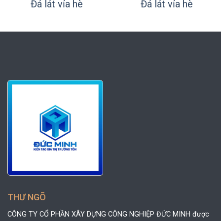
Đá lát vỉa hè
Đá lát vỉa hè
THƯ NGÕ
CÔNG TY CỔ PHẦN XÂY DỰNG CÔNG NGHIỆP ĐỨC MINH được