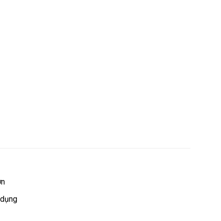
ờn
 dụng