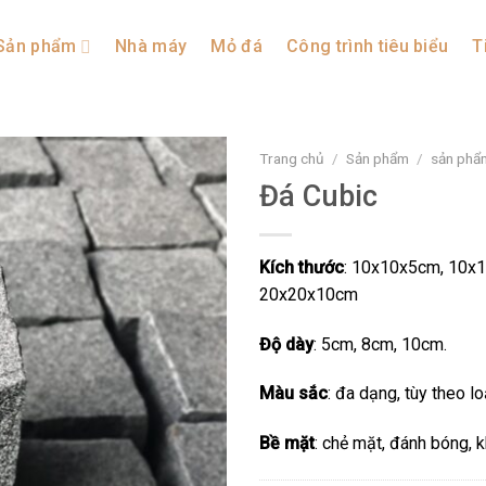
Sản phẩm
Nhà máy
Mỏ đá
Công trình tiêu biểu
T
Trang chủ
/
Sản phẩm
/
sản phẩ
Đá Cubic
Kích thước
: 10x10x5cm, 10x
20x20x10cm
Độ dày
: 5cm, 8cm, 10cm.
Màu sắc
: đa dạng, tùy theo l
Bề mặt
: chẻ mặt, đánh bóng, 