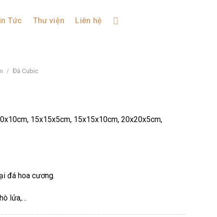
in Tức
Thư viện
Liên hệ
m
/
Đá Cubic
10x10cm, 15x15x5cm, 15x15x10cm, 20x20x5cm,
oại đá hoa cương.
khò lửa,…