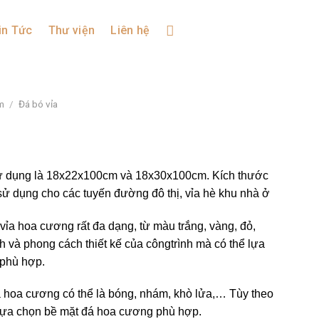
in Tức
Thư viện
Liên hệ
m
/
Đá bó vỉa
ử dụng là 18x22x100cm và 18x30x100cm. Kích thước
dụng cho các tuyến đường đô thị, vỉa hè khu nhà ở
vỉa hoa cương rất đa dạng, từ màu trắng, vàng, đỏ,
h và phong cách thiết kế của côngtrình mà có thể lựa
phù hợp.
a hoa cương có thể là bóng, nhám, khò lửa,… Tùy theo
lựa chọn bề mặt đá hoa cương phù hợp.