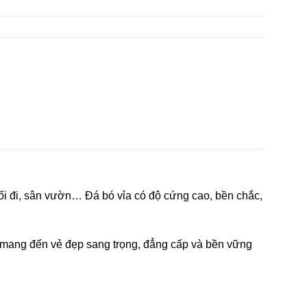
lối đi, sân vườn… Đá bó vỉa có độ cứng cao, bền chắc,
g, mang đến vẻ đẹp sang trọng, đẳng cấp và bền vững