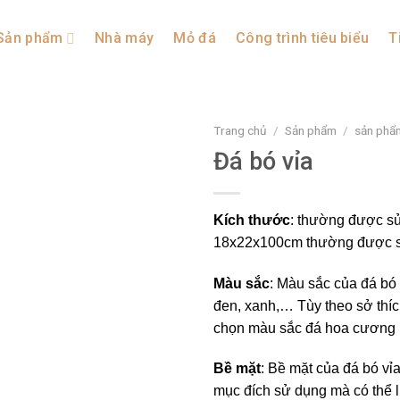
Sản phẩm
Nhà máy
Mỏ đá
Công trình tiêu biểu
T
Trang chủ
/
Sản phẩm
/
sản phẩ
Đá bó vỉa
Kích thước
: thường được s
18x22x100cm thường được sử 
Màu sắc
: Màu sắc của đá bó 
đen, xanh,… Tùy theo sở thíc
chọn màu sắc đá hoa cương 
Bề mặt
: Bề mặt của đá bó vỉ
mục đích sử dụng mà có thể 