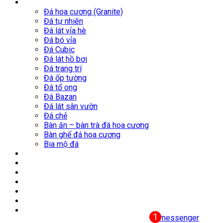
Sản phẩm
Đá hoa cương (Granite)
Đá tự nhiên
Đá lát vỉa hè
Đá bó vỉa
Đá Cubic
Đá lát hồ bơi
Đá trang trí
Đá ốp tường
Đá tổ ong
Đá Bazan
Đá lát sân vườn
Đá chẻ
Bàn ăn – bàn trà đá hoa cương
Bàn ghế đá hoa cương
Bia mộ đá
Nhà máy
Mỏ đá
Công trình tiêu biểu
Tin Tức
Thư viện
Liên hệ