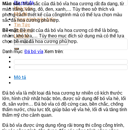
Bia mộ đá
Màu sắc
: Màu sắc của đá bó vỉa hoa cương rất đa dạng, từ
Nhà máy
màu trắng, vàng, đỏ, đen, xanh,… Tùy theo sở thích và
Mỏ đá
phong cách thiết kế của côngtrình mà có thể lựa chọn màu
Công trình tiêu biểu
sắc đá hoa cương phù hợp.
Tin Tức
Thư viện
Bề mặt
: Bề mặt của đá bó vỉa hoa cương có thể là bóng,
Liên hệ
nhám, khò lửa,… Tùy theo mục đích sử dụng mà có thể lựa
Tìm
chọn bề mặt đá hoa cương phù hợp.
kiếm:
Danh mục:
Đá bó vỉa
Xem trên:
Mô tả
Đánh giá (0)
Đá bó vỉa là một loại đá hoa cương tự nhiên có kích thước
lớn, hình chữ nhật hoặc tròn, được sử dụng để bó vỉa hè, lối
đi, sân vườn… Đá bó vỉa có độ cứng cao, bền chắc, chống
thấm nước, chịu lực tốt, giúp bảo vệ vỉa hè, lối đi và tăng tính
thẩm mỹ cho cảnh quan.
Đá bó vỉa được ứng dụng rộng rãi trong thi công công trình,