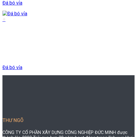
Đá bó vỉa
+
Đá bó vỉa
THƯ NGÕ
CÔNG TY CỔ PHẦN XÂY DỰNG CÔNG NGHIỆP ĐỨC MINH được