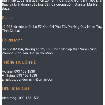
thành lập 2002 Trải qua hơn 20 năm hoạt động trong lĩnh vực khai
thác và kinh doanh các loại đá hoa cương gồm Granite, Marble,
Bazan
Gia Lai
Lô D13 và một phần Lô E2 Khu CN Phú Tài, Phường Quy Nhơn Tây,
Tỉnh Gia Lai
Hồ Chí Minh
Số 5 VSIP II-A, Đường số 32, Khu Công Nghiệp Việt Nam - Sing,
Phường Vĩnh Tân, TP Hồ Chí Minh
THÔNG TIN LIÊN HỆ
Hotline: 093 153 1538
A Thắng: 093 153 1538
Email: ctcpcnducminh@gmail.com
LIÊN HỆ NHANH
Điện thoại: 093 153 1538