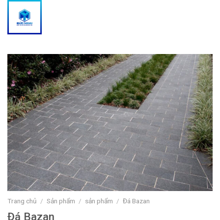
Skip
to
content
Trang chủ
/
Sản phẩm
/
sản phẩm
/
Đá Bazan
Đá Bazan