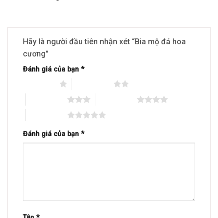
Hãy là người đầu tiên nhận xét “Bia mộ đá hoa
cương”
Đánh giá của bạn
*
1 trên 5 sao
2 trên 5 sao
3 trên 5 sao
4 trên 5 sao
5 trên 5 sao
Đánh giá của bạn
*
Tên
*