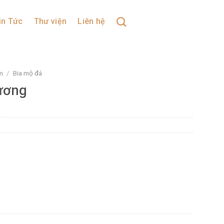
in Tức
Thư viện
Liên hệ
m
/
Bia mộ đá
ương