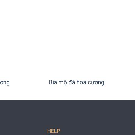
+
ương
Bia mộ đá hoa cương
HELP