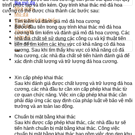
Bia mộ đá
trình phức tạp và tốn kém. Quy trình khai thác mỏ đá hoa
Nhà máy
cương có thể được chia thành các bước sau:
Mỏ đá
Công trình tiêu biểu
Tìm kiếm và đánh giá mỏ đá hoa cương
Tin Tức
Bước đầu tiên trong quy trình khai thác mỏ đá hoa
Thư viện
cương là tìm kiếm và đánh giá mỏ đá hoa cương. Các
Liên hệ
nhà địa chất sẽ sử dụng các công cụ và kỹ thuật tiên
Tìm
tiến để tìm kiếm các khu vực có khả năng có đá hoa
kiếm:
cương. Sau khi tìm thấy khu vực có khả năng có đá
hoa cương, các nhà địa chất sẽ tiến hành đánh giá để
xác định chất lượng và trữ lượng đá hoa cương.
Xin cấp phép khai thác
Sau khi đánh giá được chất lượng và trữ lượng đá hoa
cương, các nhà đầu tư cần xin cấp phép khai thác từ
cơ quan chức năng. Việc xin cấp phép khai thác cần
phải đáp ứng các quy định của pháp luật về bảo vệ môi
trường và an toàn lao động.
Chuẩn bị mặt bằng khai thác
Sau khi được cấp phép khai thác, các nhà đầu tư sẽ
tiến hành chuẩn bị mặt bằng khai thác. Công việc
chuẩn bị mặt bằng khai thác bao gồm việc dọn dẹp khu