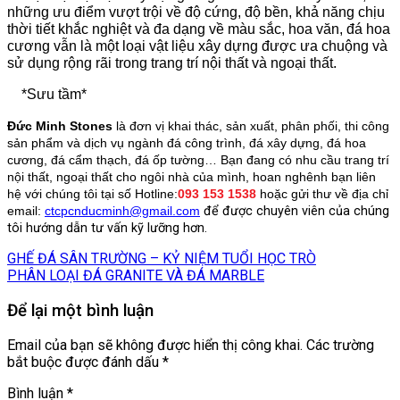
những ưu điểm vượt trội về độ cứng, độ bền, khả năng chịu
thời tiết khắc nghiệt và đa dạng về màu sắc, hoa văn, đá hoa
cương vẫn là một loại vật liệu xây dựng được ưa chuộng và
sử dụng rộng rãi trong trang trí nội thất và ngoại thất.
*Sưu tầm*
Đức Minh Stones
là đơn vị khai thác, sản xuất, phân phối, thi công
sản phẩm và dịch vụ ngành đá công trình, đá xây dựng, đá hoa
cương, đá cẩm thạch, đá ốp tường… Bạn đang có nhu cầu trang trí
nội thất, ngoại thất cho ngôi nhà của mình, hoan nghênh bạn liên
hệ với chúng tôi tại số Hotline:
093 153 1538
hoặc gửi thư về địa chỉ
email:
ctcpcnducminh@gmail.com
để được chuyên viên của chúng
tôi hướng dẫn tư vấn kỹ lưỡng hơn.
GHẾ ĐÁ SÂN TRƯỜNG – KỶ NIỆM TUỔI HỌC TRÒ
PHÂN LOẠI ĐÁ GRANITE VÀ ĐÁ MARBLE
Để lại một bình luận
Email của bạn sẽ không được hiển thị công khai.
Các trường
bắt buộc được đánh dấu
*
Bình luận
*