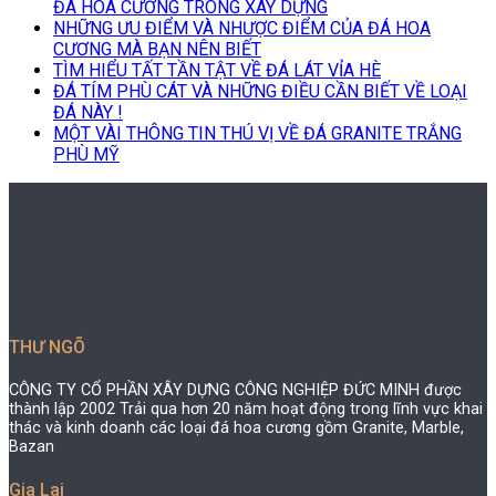
ĐÁ HOA CƯƠNG TRONG XÂY DỰNG
NHỮNG ƯU ĐIỂM VÀ NHƯỢC ĐIỂM CỦA ĐÁ HOA
CƯƠNG MÀ BẠN NÊN BIẾT
TÌM HIỂU TẤT TẦN TẬT VỀ ĐÁ LÁT VỈA HÈ
ĐÁ TÍM PHÙ CÁT VÀ NHỮNG ĐIỀU CẦN BIẾT VỀ LOẠI
ĐÁ NÀY !
MỘT VÀI THÔNG TIN THÚ VỊ VỀ ĐÁ GRANITE TRẮNG
PHÙ MỸ
THƯ NGÕ
CÔNG TY CỔ PHẦN XÂY DỰNG CÔNG NGHIỆP ĐỨC MINH được
thành lập 2002 Trải qua hơn 20 năm hoạt động trong lĩnh vực khai
thác và kinh doanh các loại đá hoa cương gồm Granite, Marble,
Bazan
Gia Lai