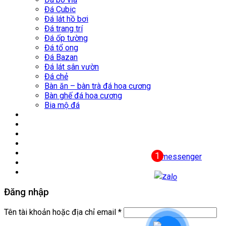
Đá Cubic
Đá lát hồ bơi
Đá trang trí
Đá ốp tường
Đá tổ ong
Đá Bazan
Đá lát sân vườn
Đá chẻ
Bàn ăn – bàn trà đá hoa cương
Bàn ghế đá hoa cương
Bia mộ đá
Nhà máy
Mỏ đá
Công trình tiêu biểu
Tin Tức
Thư viện
Liên hệ
Đăng nhập
Tên tài khoản hoặc địa chỉ email
*