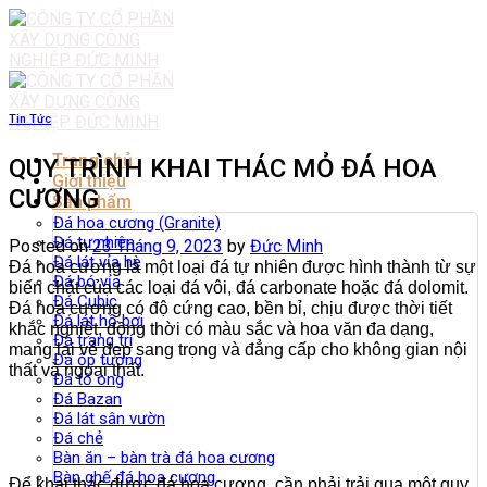
Skip
to
content
Tin Tức
Trang chủ
QUY TRÌNH KHAI THÁC MỎ ĐÁ HOA
Giới thiệu
CƯƠNG
Sản phẩm
Đá hoa cương (Granite)
Đá tự nhiên
Posted on
23 Tháng 9, 2023
by
Đức Minh
Đá lát vỉa hè
Đá hoa cương là một loại đá tự nhiên được hình thành từ sự
Đá bó vỉa
biến chất của các loại đá vôi, đá carbonate hoặc đá dolomit.
Đá Cubic
Đá hoa cương có độ cứng cao, bền bỉ, chịu được thời tiết
Đá lát hồ bơi
khắc nghiệt, đồng thời có màu sắc và hoa văn đa dạng,
Đá trang trí
mang lại vẻ đẹp sang trọng và đẳng cấp cho không gian nội
Đá ốp tường
thất và ngoại thất.
Đá tổ ong
Đá Bazan
Đá lát sân vườn
Đá chẻ
Bàn ăn – bàn trà đá hoa cương
Bàn ghế đá hoa cương
Để khai thác được đá hoa cương, cần phải trải qua một quy