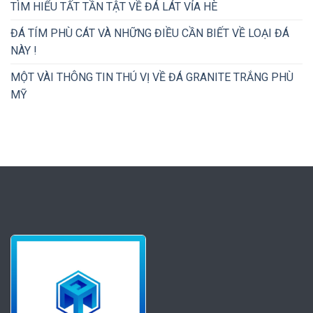
TÌM HIỂU TẤT TẦN TẬT VỀ ĐÁ LÁT VỈA HÈ
ĐÁ TÍM PHÙ CÁT VÀ NHỮNG ĐIỀU CẦN BIẾT VỀ LOẠI ĐÁ
NÀY !
MỘT VÀI THÔNG TIN THÚ VỊ VỀ ĐÁ GRANITE TRẮNG PHÙ
MỸ