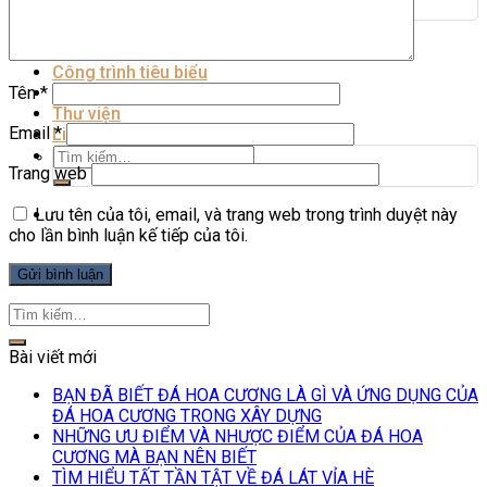
Bia mộ đá
Nhà máy
Mỏ đá
Công trình tiêu biểu
Tin Tức
Tên
*
Thư viện
Email
*
Liên hệ
Tìm
kiếm:
Trang web
Lưu tên của tôi, email, và trang web trong trình duyệt này
cho lần bình luận kế tiếp của tôi.
Bài viết mới
BẠN ĐÃ BIẾT ĐÁ HOA CƯƠNG LÀ GÌ VÀ ỨNG DỤNG CỦA
ĐÁ HOA CƯƠNG TRONG XÂY DỰNG
NHỮNG ƯU ĐIỂM VÀ NHƯỢC ĐIỂM CỦA ĐÁ HOA
CƯƠNG MÀ BẠN NÊN BIẾT
TÌM HIỂU TẤT TẦN TẬT VỀ ĐÁ LÁT VỈA HÈ