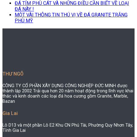
ĐÁ TÍM PHÙ CÁT VÀ NHỮNG ĐIỀU CẦN BIẾT VỀ LOẠI
ĐÁ NÀY !
MỘT VÀI THÔNG TIN THÚ VỊ VỀ ĐÁ GRANITE TRẮNG
PHÙ MỸ
THƯ NGÕ
CÔNG TY CỔ PHẦN XÂY DỰNG CÔNG NGHIỆP ĐỨC MINH được
thành lập 2002 Trải qua hơn 20 năm hoạt động trong lĩnh vực khai
thác và kinh doanh các loại đá hoa cương gồm Granite, Marble,
Bazan
Gia Lai
Lô D13 và một phần Lô E2 Khu CN Phú Tài, Phường Quy Nhơn Tây,
Tỉnh Gia Lai