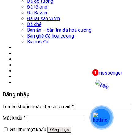
Đá ốp tường
Đá tổ ong
Đá Bazan
Đá lát sân vườn
Đá chẻ
Bàn ăn – bàn trà đá hoa cương
Bàn ghế đá hoa cương
Bia mộ đá
Nhà máy
Mỏ đá
Công trình tiêu biểu
Tin Tức
Thư viện
Liên hệ
Đăng nhập
Tên tài khoản hoặc địa chỉ email
*
Mật khẩu
*
Ghi nhớ mật khẩu
Đăng nhập