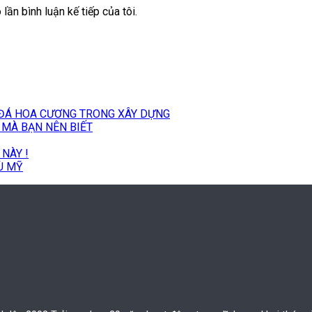
lần bình luận kế tiếp của tôi.
A ĐÁ HOA CƯƠNG TRONG XÂY DỰNG
MÀ BẠN NÊN BIẾT
 NÀY !
Ù MỸ