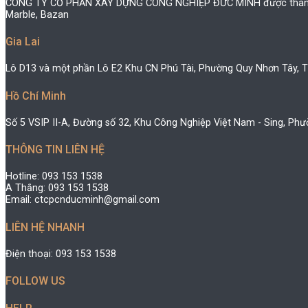
CÔNG TY CỔ PHẦN XÂY DỰNG CÔNG NGHIỆP ĐỨC MINH được thành lập 
Marble, Bazan
Gia Lai
Lô D13 và một phần Lô E2 Khu CN Phú Tài, Phường Quy Nhơn Tây, Tỉ
Hồ Chí Minh
Số 5 VSIP II-A, Đường số 32, Khu Công Nghiệp Việt Nam - Sing, Phư
THÔNG TIN LIÊN HỆ
Hotline: 093 153 1538
A Thắng: 093 153 1538
Email: ctcpcnducminh@gmail.com
LIÊN HỆ NHANH
Điện thoại: 093 153 1538
FOLLOW US