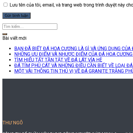
Lưu tên của tôi, email, và trang web trong trình duyệt này cho 
Bài viết mới
BẠN ĐÃ BIẾT ĐÁ HOA CƯƠNG LÀ GÌ VÀ ỨNG DỤNG CỦ
NHỮNG ƯU ĐIỂM VÀ NHƯỢC ĐIỂM CỦA ĐÁ HOA CƯƠNG 
TÌM HIỂU TẤT TẦN TẬT VỀ ĐÁ LÁT VỈA HÈ
ĐÁ TÍM PHÙ CÁT VÀ NHỮNG ĐIỀU CẦN BIẾT VỀ LOẠI ĐÁ
MỘT VÀI THÔNG TIN THÚ VỊ VỀ ĐÁ GRANITE TRẮNG PH
THƯ NGÕ