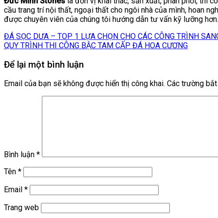
Đức Minh Stones
là đơn vị khai thác, sản xuất, phân phối, th
cầu trang trí nội thất, ngoại thất cho ngôi nhà của mình, hoan ngh
được chuyên viên của chúng tôi hướng dẫn tư vấn kỹ lưỡng hơn
ĐÁ SỌC DƯA – TOP 1 LỰA CHỌN CHO CÁC CÔNG TRÌNH SANG
QUY TRÌNH THI CÔNG BẬC TAM CẤP ĐÁ HOA CƯƠNG
Để lại một bình luận
Email của bạn sẽ không được hiển thị công khai.
Các trường bắ
Bình luận
*
Tên
*
Email
*
Trang web