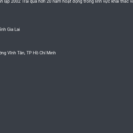
2002 Trải qua hơn 20 năm hoạt động trong lĩnh vực khai thác và 
nh Gia Lai
ờng Vĩnh Tân, TP Hồ Chí Minh