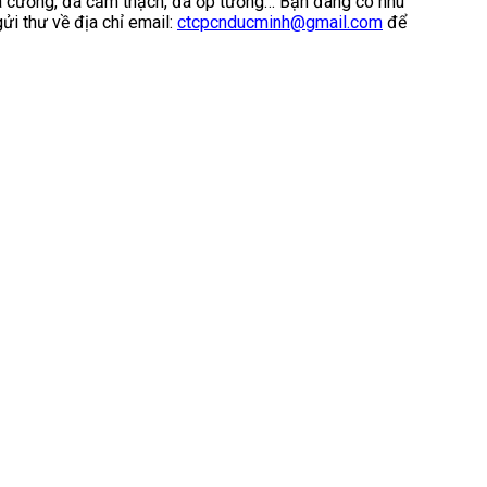
hoa cương, đá cẩm thạch, đá ốp tường… Bạn đang có nhu
ửi thư về địa chỉ email:
ctcpcnducminh@gmail.com
để