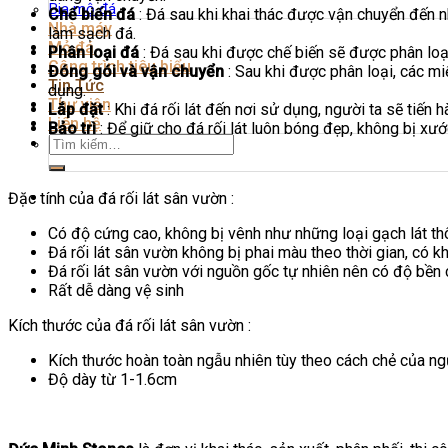
Bia mộ đá
Chế biến đá
: Đá sau khi khai thác được vận chuyển đến 
Nhà máy
làm sạch đá.
Mỏ đá
Phân loại đá
: Đá sau khi được chế biến sẽ được phân loại
Công trình tiêu biểu
Đóng gói và vận chuyển
: Sau khi được phân loại, các m
Tin Tức
dụng.
Thư viện
Lắp đặt
: Khi đá rối lát đến nơi sử dụng, người ta sẽ tiế
Liên hệ
Bảo trì
: Để giữ cho đá rối lát luôn bóng đẹp, không bị xư
Tìm
kiếm:
Đặc tính của đá rối lát sân vườn :
Có độ cứng cao, không bị vênh như những loại gạch lát th
Đá rối lát sân vườn không bị phai màu theo thời gian, có k
Đá rối lát sân vườn với nguồn gốc tự nhiên nên có độ bền
Rất dễ dàng vệ sinh
Kích thước của đá rối lát sân vườn :
Kích thước hoàn toàn ngẫu nhiên tùy theo cách chẻ của ng
Độ dày từ 1-1.6cm