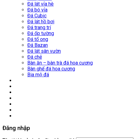
Đá lát vỉa hè
Đá bó vỉa
Đá Cubic
Đá lát hồ bơi
Đá trang trí
Đá ốp tường
Đá tổ ong
Đá Bazan
Đá lát sân vườn
Đá chẻ
Bàn ăn – bàn trà đá hoa cương
Bàn ghế đá hoa cương
Bia mộ đá
Nhà máy
Mỏ đá
Công trình tiêu biểu
Tin Tức
Thư viện
Liên hệ
Đăng nhập