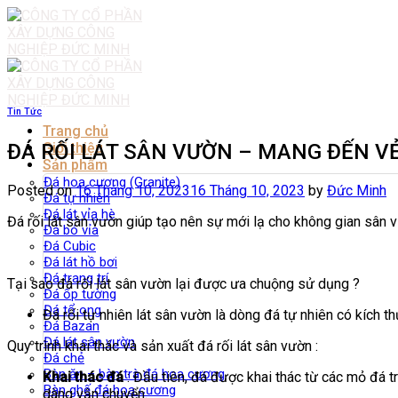
Skip
to
content
Tin Tức
Trang chủ
ĐÁ RỐI LÁT SÂN VƯỜN – MANG ĐẾN V
Giới thiệu
Sản phẩm
Đá hoa cương (Granite)
Posted on
16 Tháng 10, 2023
16 Tháng 10, 2023
by
Đức Minh
Đá tự nhiên
Đá lát vỉa hè
Đá rối lát sân vườn giúp tạo nên sự mới lạ cho không gian sân
Đá bó vỉa
Đá Cubic
Đá lát hồ bơi
Đá trang trí
Tại sao đá rối lát sân vườn lại được ưa chuộng sử dụng ?
Đá ốp tường
Đá tổ ong
Đá rối tự nhiên lát sân vườn là dòng đá tự nhiên có kích 
Đá Bazan
Đá lát sân vườn
Quy trình khai thác và sản xuất đá rối lát sân vườn :
Đá chẻ
Bàn ăn – bàn trà đá hoa cương
Khai thác đá
: Đầu tiên, đá được khai thác từ các mỏ đá
Bàn ghế đá hoa cương
dàng vận chuyển.