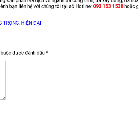
i công sản phẩm và dịch vụ ngành đá công trình, đá xây dựng, đá 
ênh bạn liên hệ với chúng tôi tại số Hotline:
093 153 1538
hoặc g
.
 TRỌNG, HIỆN ĐẠI
t buộc được đánh dấu
*