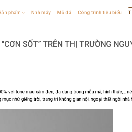
Sản phẩm
Nhà máy
Mỏ đá
Công trình tiêu biểu
T
– “CƠN SỐT” TRÊN THỊ TRƯỜNG NGU
0% với tone màu xám đen, đa dạng trong mẫu mã, hình thức,… n
c nhứ giếng trời, trang trí không gian nội, ngoại thất ngôi nhà h