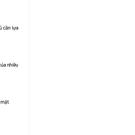
ủ cần lựa
của nhiều
 mặt.