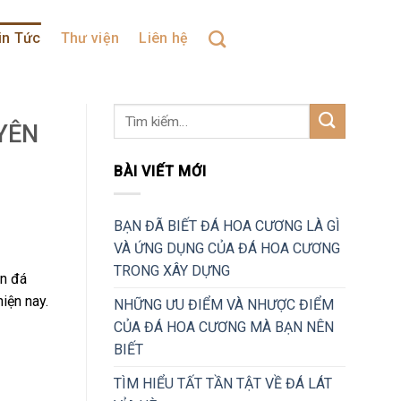
in Tức
Thư viện
Liên hệ
YÊN
BÀI VIẾT MỚI
BẠN ĐÃ BIẾT ĐÁ HOA CƯƠNG LÀ GÌ
VÀ ỨNG DỤNG CỦA ĐÁ HOA CƯƠNG
TRONG XÂY DỰNG
ên đá
iện nay.
NHỮNG ƯU ĐIỂM VÀ NHƯỢC ĐIỂM
CỦA ĐÁ HOA CƯƠNG MÀ BẠN NÊN
BIẾT
TÌM HIỂU TẤT TẦN TẬT VỀ ĐÁ LÁT