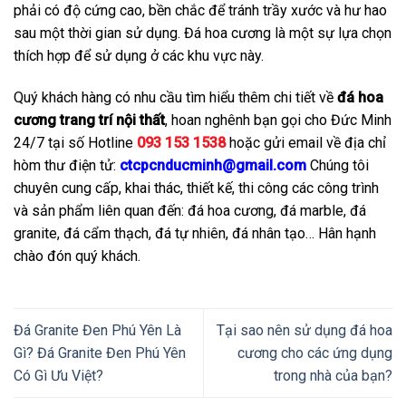
phải có độ cứng cao, bền chắc để tránh trầy xước và hư hao
sau một thời gian sử dụng. Đá hoa cương là một sự lựa chọn
thích hợp để sử dụng ở các khu vực này.
Quý khách hàng có nhu cầu tìm hiểu thêm chi tiết về
đá hoa
cương trang trí nội thất
, hoan nghênh bạn gọi cho Đức Minh
24/7 tại số Hotline
093 153 1538
hoặc gửi email về địa chỉ
hòm thư điện tử:
ctcpcnducminh@gmail.com
Chúng tôi
chuyên cung cấp, khai thác, thiết kế, thi công các công trình
và sản phẩm liên quan đến: đá hoa cương, đá marble, đá
granite, đá cẩm thạch, đá tự nhiên, đá nhân tạo… Hân hạnh
chào đón quý khách.
Đá Granite Đen Phú Yên Là
Tại sao nên sử dụng đá hoa
Gì? Đá Granite Đen Phú Yên
cương cho các ứng dụng
Có Gì Ưu Việt?
trong nhà của bạn?