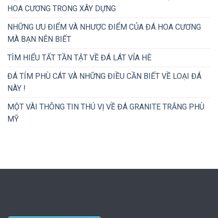
HOA CƯƠNG TRONG XÂY DỰNG
NHỮNG ƯU ĐIỂM VÀ NHƯỢC ĐIỂM CỦA ĐÁ HOA CƯƠNG
MÀ BẠN NÊN BIẾT
TÌM HIỂU TẤT TẦN TẬT VỀ ĐÁ LÁT VỈA HÈ
ĐÁ TÍM PHÙ CÁT VÀ NHỮNG ĐIỀU CẦN BIẾT VỀ LOẠI ĐÁ
NÀY !
MỘT VÀI THÔNG TIN THÚ VỊ VỀ ĐÁ GRANITE TRẮNG PHÙ
MỸ