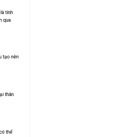
à tính
m qua
u tạo nên
ại thân
có thể