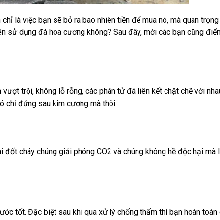
ỉ là việc bạn sẽ bỏ ra bao nhiên tiền để mua nó, mà quan trọng l
ó nên sử dụng đá hoa cương không? Sau đây, mời các bạn cũng điể
 vượt trội, không lỗ rỗng, các phân tử đá liên kết chặt chẽ với nha
nó chỉ đứng sau kim cương mà thôi.
khi đốt cháy chúng giải phóng CO2 và chúng không hề độc hại mà l
ước tốt. Đặc biệt sau khi qua xử lý chống thấm thì bạn hoàn toàn 