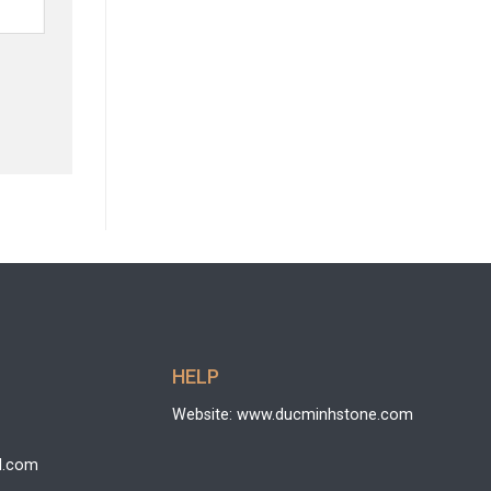
HELP
Website: www.ducminhstone.com
l.com