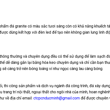
hẩm đá granite có màu sắc tươi sáng còn có khả năng khuếch tá
ược dùng kết hợp với đèn led để tạo nên không gian lung linh độ
h thông thường và chuyên dụng đều có thể sử dụng để làm sạch đ
 thể dễ dàng gắn lại bằng hóa keo chuyên dụng và chỉ cần bạn th
g sẽ càng trở nên bóng loáng ví như ngọc càng lau càng bóng.
hối, thi công sản phẩm và dịch vụ ngành đá công trình, đá xây dựn
rang trí nội thất, ngoại thất cho ngôi nhà của mình, hoan nghênh
hư về địa chỉ email:
ctcpcnducminh@gmail.com
để được chuyên 