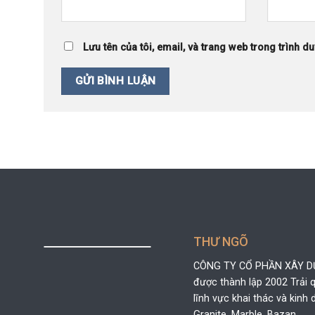
Lưu tên của tôi, email, và trang web trong trình du
THƯ NGÕ
CÔNG TY CỔ PHẦN XÂY 
được thành lập 2002 Trải
lĩnh vực khai thác và kin
Granite, Marble, Bazan