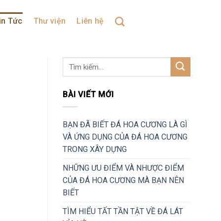
in Tức
Thư viện
Liên hệ
BÀI VIẾT MỚI
BẠN ĐÃ BIẾT ĐÁ HOA CƯƠNG LÀ GÌ
VÀ ỨNG DỤNG CỦA ĐÁ HOA CƯƠNG
TRONG XÂY DỰNG
NHỮNG ƯU ĐIỂM VÀ NHƯỢC ĐIỂM
CỦA ĐÁ HOA CƯƠNG MÀ BẠN NÊN
BIẾT
TÌM HIỂU TẤT TẦN TẬT VỀ ĐÁ LÁT