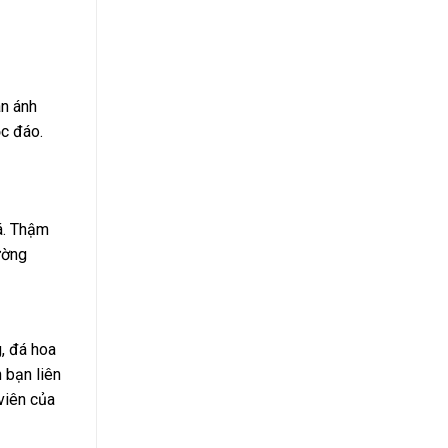
n ánh
c đáo.
á. Thậm
ường
g, đá hoa
 bạn liên
viên của