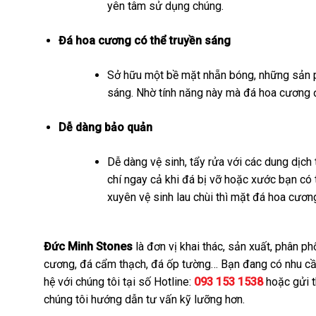
yên tâm sử dụng chúng.
Đá hoa cương có thể truyền sáng
Sở hữu một bề mặt nhẵn bóng, những sản p
sáng. Nhờ tính năng này mà đá hoa cương đ
Dễ dàng bảo quản
Dễ dàng vệ sinh, tẩy rửa với các dung dịc
chí ngay cả khi đá bị vỡ hoặc xước bạn có
xuyên vệ sinh lau chùi thì mặt đá hoa cươn
Đức Minh Stones
là đơn vị khai thác, sản xuất, phân p
cương, đá cẩm thạch, đá ốp tường… Bạn đang có nhu cầu t
hệ với chúng tôi tại số Hotline:
093 153 1538
hoặc gửi t
chúng tôi hướng dẫn tư vấn kỹ lưỡng hơn.